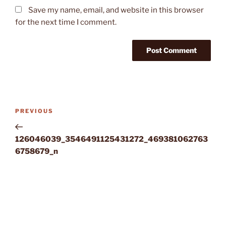
Save my name, email, and website in this browser
for the next time I comment.
Post
Previous
PREVIOUS
navigation
Post
126046039_3546491125431272_469381062763
6758679_n