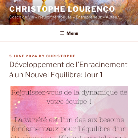
Skip
CHRISTOPHE LOURENÇO
to
Coach de Vie – Neurothérapeute – Entrepreneur – Auteur…
content
Menu
POSTED
5 JUNE 2024
BY
CHRISTOPHE
ON
Développement de l’Enracinement
à un Nouvel Equilibre: Jour 1