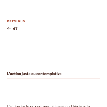
Post
Previous
PREVIOUS
navigation
Post
47
L’action juste ou contemplative
L’action juste ou contemplative selon Thérèse de