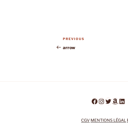
Post
Previous
PREVIOUS
navigation
Post
arrow
Facebook
Instagra
Twitter
Ama
Li
CGV
MENTIONS LÉGAL