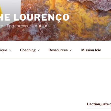
HE LOURENÇO
e – Entrepreneur – Auteur…
ique
Coaching
Ressources
Mission Joie
L’action juste