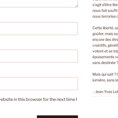
s’agit d’être li
nous fait souffri
nous terrorise 
Cette liberté, s
goûter, mais sa
encore des êtr
craintifs, géné
votent et se t
épuisements ver
sans destinée 
Mais qui sait ? 
lumière, sans le
- Jean Yves Le
bsite in this browser for the next time I