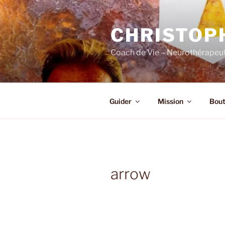
Skip
to
CHRISTOP
content
Coach de Vie – Neurothérapeut
Guider
Mission
Bout
arrow