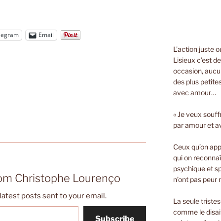
legram
Email
L’action juste 
Lisieux c’est d
occasion, aucun
des plus petite
avec amour…
« Je veux souff
par amour et a
Ceux qu’on appe
qui on reconnaî
psychique et spi
rom Christophe Lourenço
n’ont pas peur n
latest posts sent to your email.
La seule triste
comme le disait
Subscribe