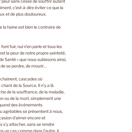
ir peur sans cesse de souffrir autant
iment, c’est-à-dire éviter ce que la
oux et de plus douloureux.
 la haine est bien le contraire de
font fuir, nul n’en parle et tous les
est la peur de notre propre sainteté,
de Santé » que nous subissons ainsi,
, de se perdre, de mourir…
nchaînent, cascades où
 chant de la Source. Il n’y a là
e de la souffrance, de la maladie,
on ou de la mort, simplement une
 quand des évènements
u agréables se présentent à nous,
casion d’aimer encore et
 s’y attacher, sans se rendre
s un cas comme dans l’autre, il