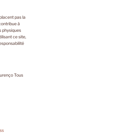
placent pas la
contribue à
s physiques
lisant ce site,
esponsabilité
ourenço Tous
ss