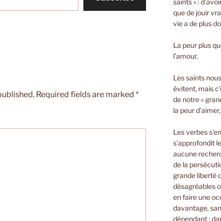
saints » : d’avo
que de jouir vra
vie a de plus d
La peur plus que
l’amour.
Les saints nous 
évitent, mais c’
published.
Required fields are marked
*
de notre « gran
la peur d’aimer
Les verbes s’e
s’approfondit le
aucune recherch
de la persécuti
grande liberté
désagréables o
en faire une oc
davantage, sans
dépendant ; dan