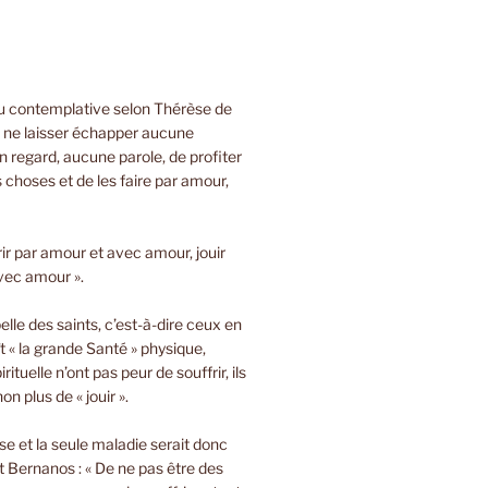
ou contemplative selon Thérèse de
e ne laisser échapper aucune
 regard, aucune parole, de profiter
s choses et de les faire par amour,
rir par amour et avec amour, jouir
vec amour ».
lle des saints, c’est-à-dire ceux en
t « la grande Santé » physique,
rituelle n’ont pas peur de souffrir, ils
on plus de « jouir ».
sse et la seule maladie serait donc
 Bernanos : « De ne pas être des