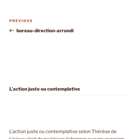
Post
Previous
PREVIOUS
navigation
Post
bureau-direction-arrondi
L’action juste ou contemplative
L’action juste ou contemplative selon Thérèse de
Lisieux c’est de ne laisser échapper aucune occasion,