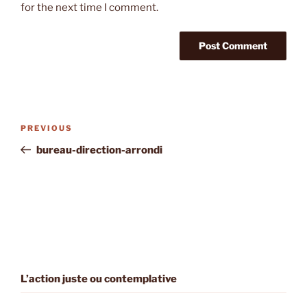
for the next time I comment.
Post
Previous
PREVIOUS
navigation
Post
bureau-direction-arrondi
L’action juste ou contemplative