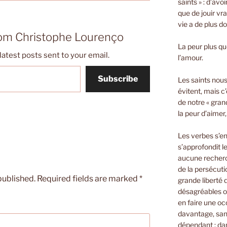
saints » : d’avo
que de jouir vra
vie a de plus d
rom Christophe Lourenço
La peur plus que
latest posts sent to your email.
l’amour.
Subscribe
Les saints nous 
évitent, mais c’
de notre « gran
la peur d’aimer
Les verbes s’e
s’approfondit le
aucune recherch
de la persécuti
published.
Required fields are marked
*
grande liberté
désagréables o
en faire une oc
davantage, sans
dépendant ; dan