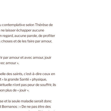
ou contemplative selon Thérèse de
e ne laisser échapper aucune
 regard, aucune parole, de profiter
s choses et de les faire par amour,
rir par amour et avec amour, jouir
vec amour ».
lle des saints, c’est-à-dire ceux en
t « la grande Santé » physique,
rituelle n’ont pas peur de souffrir, ils
on plus de « jouir ».
sse et la seule maladie serait donc
 Bernanos : « De ne pas être des