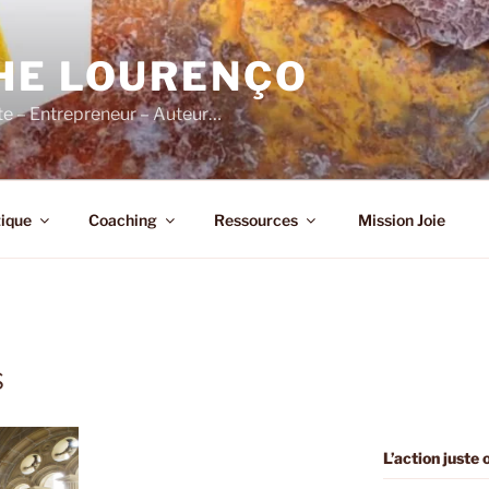
HE LOURENÇO
e – Entrepreneur – Auteur…
ique
Coaching
Ressources
Mission Joie
s
L’action juste