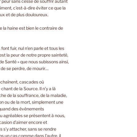
ir peur sans cesse de souffrir autant
iment, c’est-à-dire éviter ce que la
oux et de plus douloureux.
 la haine est bien le contraire de
font fuir, nul n’en parle et tous les
est la peur de notre propre sainteté,
de Santé » que nous subissons ainsi,
, de se perdre, de mourir…
nchaînent, cascades où
 chant de la Source. Il n’y a là
e de la souffrance, de la maladie,
on ou de la mort, simplement une
 quand des évènements
u agréables se présentent à nous,
casion d’aimer encore et
 s’y attacher, sans se rendre
s un cas comme dans l’autre, il