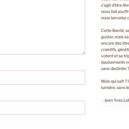
s’agit d’être li
nous fait souffri
nous terrorise 
Cette liberté, s
goûter, mais sa
encore des êtr
craintifs, géné
votent et se t
épuisements ver
sans destinée 
Mais qui sait ? 
lumière, sans le
- Jean Yves Le