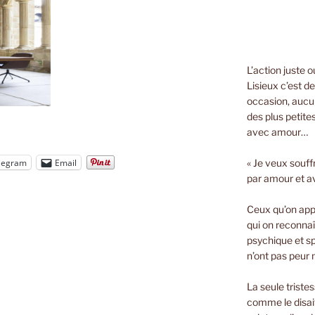
L’action juste 
Lisieux c’est d
occasion, aucun
des plus petite
avec amour…
legram
Email
« Je veux souff
par amour et a
Ceux qu’on appe
qui on reconnaî
psychique et spi
n’ont pas peur n
La seule triste
comme le disait