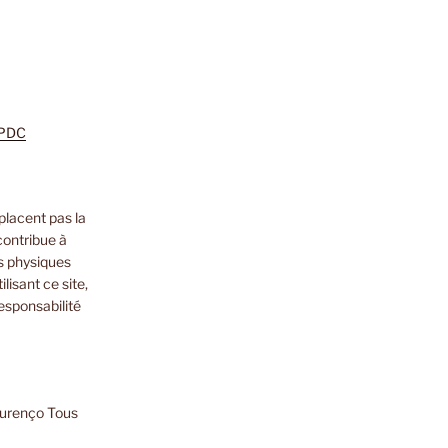
m
zon
nkedIn
PDC
placent pas la
contribue à
s physiques
lisant ce site,
esponsabilité
ourenço Tous