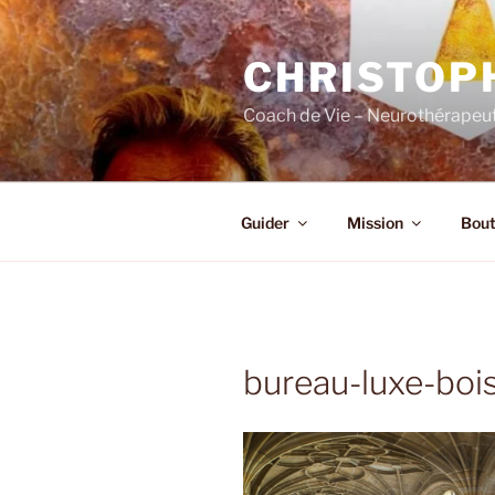
Skip
to
CHRISTOP
content
Coach de Vie – Neurothérapeut
Guider
Mission
Bout
bureau-luxe-boi