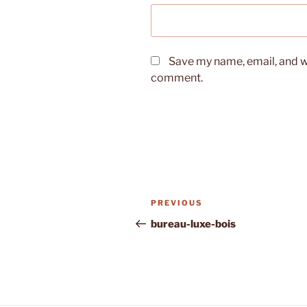
Save my name, email, and we
comment.
Post
Previous
PREVIOUS
navigation
Post
bureau-luxe-bois