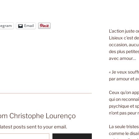
legram
Email
L’action juste 
Lisieux c’est d
occasion, aucun
des plus petite
avec amour…
« Je veux souff
par amour et a
Ceux qu’on appe
qui on reconnaî
psychique et spi
n’ont pas peur n
rom Christophe Lourenço
La seule triste
latest posts sent to your email.
comme le disait