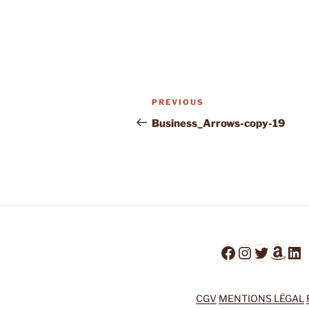
Post
Previous
PREVIOUS
navigation
Post
Business_Arrows-copy-19
Facebook
Instagra
Twitter
Ama
Li
CGV
MENTIONS LÉGAL