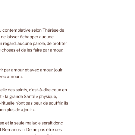
ou contemplative selon Thérèse de
e ne laisser échapper aucune
 regard, aucune parole, de profiter
s choses et de les faire par amour,
rir par amour et avec amour, jouir
vec amour ».
lle des saints, c’est-à-dire ceux en
t « la grande Santé » physique,
rituelle n’ont pas peur de souffrir, ils
on plus de « jouir ».
sse et la seule maladie serait donc
 Bernanos : « De ne pas être des