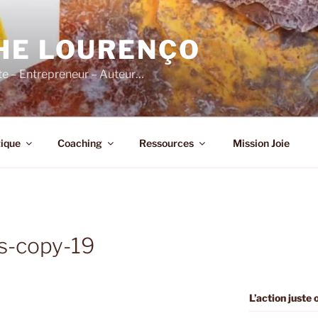
HE LOURENÇO
e – Entrepreneur – Auteur…
ique
Coaching
Ressources
Mission Joie
s-copy-19
L’action juste