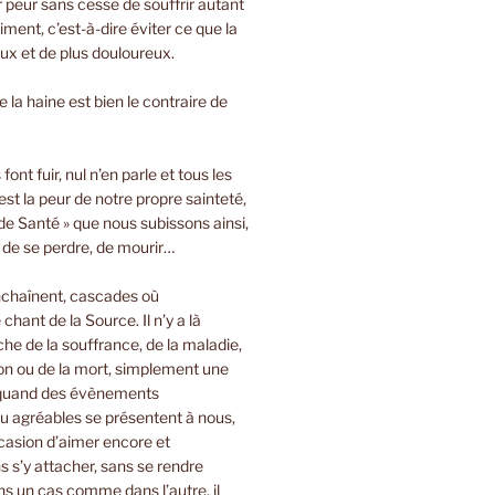
ir peur sans cesse de souffrir autant
iment, c’est-à-dire éviter ce que la
oux et de plus douloureux.
 la haine est bien le contraire de
font fuir, nul n’en parle et tous les
est la peur de notre propre sainteté,
de Santé » que nous subissons ainsi,
, de se perdre, de mourir…
nchaînent, cascades où
 chant de la Source. Il n’y a là
e de la souffrance, de la maladie,
on ou de la mort, simplement une
 quand des évènements
u agréables se présentent à nous,
casion d’aimer encore et
 s’y attacher, sans se rendre
s un cas comme dans l’autre, il