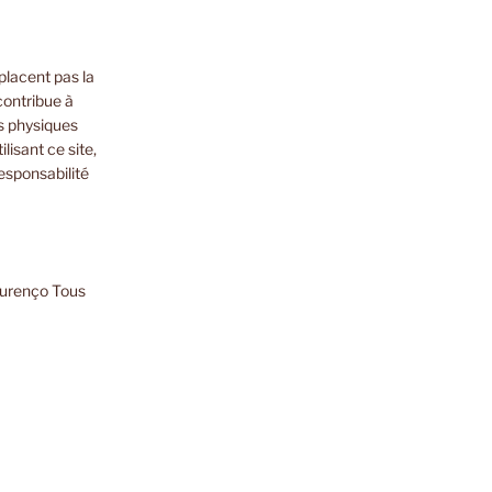
placent pas la
contribue à
s physiques
lisant ce site,
esponsabilité
ourenço Tous