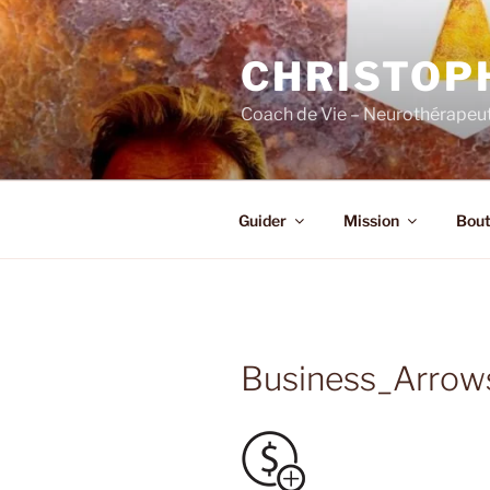
Skip
to
CHRISTOP
content
Coach de Vie – Neurothérapeut
Guider
Mission
Bout
Business_Arrow