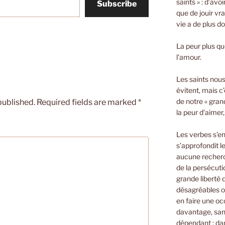
saints » : d’avo
Subscribe
que de jouir vra
vie a de plus d
La peur plus que
l’amour.
Les saints nous 
évitent, mais c’
de notre « gran
published.
Required fields are marked
*
la peur d’aimer
Les verbes s’e
s’approfondit le
aucune recherch
de la persécuti
grande liberté
désagréables o
en faire une oc
davantage, sans
dépendant ; dan