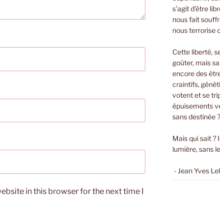
s’agit d’être li
nous fait souffri
nous terrorise 
Cette liberté, s
goûter, mais sa
encore des êtr
craintifs, géné
votent et se t
épuisements ver
sans destinée 
Mais qui sait ? 
lumière, sans le
- Jean Yves Le
bsite in this browser for the next time I