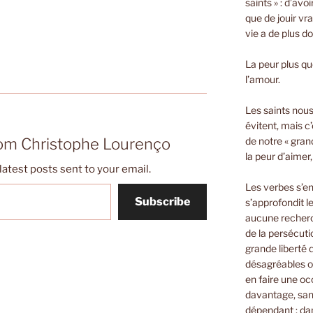
saints » : d’avo
que de jouir vra
vie a de plus d
La peur plus que
l’amour.
Les saints nous 
évitent, mais c’
rom Christophe Lourenço
de notre « gran
la peur d’aimer
latest posts sent to your email.
Les verbes s’e
Subscribe
s’approfondit le
aucune recherch
de la persécuti
grande liberté
désagréables o
en faire une oc
davantage, sans
dépendant ; dan