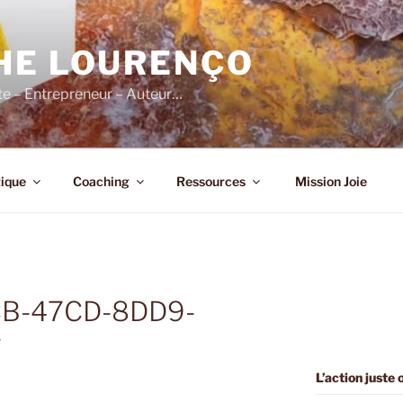
HE LOURENÇO
e – Entrepreneur – Auteur…
ique
Coaching
Ressources
Mission Joie
B-47CD-8DD9-
7
L’action juste