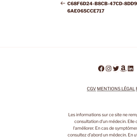
navigation
Post
C68F6D24-B8CB-47CD-8DD9
6AE065CCE717
Facebook
Instagra
Twitter
Ama
Li
CGV
MENTIONS LÉGAL
Les informations sur ce site ne rem
consultation d'un médecin. Elle 
l'améliorer. En cas de symptôme
consultez d'abord un médecin. En uti