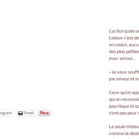
L’action juste 
Lisieux c’est d
occasion, aucun
des plus petite
avec amour…
« Je veux souff
par amour et a
Ceux qu’on appe
qui on reconnaî
psychique et spi
n’ont pas peur n
legram
Email
La seule triste
comme le disait