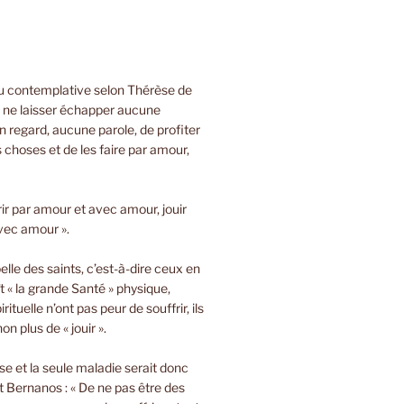
ou contemplative selon Thérèse de
e ne laisser échapper aucune
 regard, aucune parole, de profiter
s choses et de les faire par amour,
rir par amour et avec amour, jouir
vec amour ».
lle des saints, c’est-à-dire ceux en
t « la grande Santé » physique,
rituelle n’ont pas peur de souffrir, ils
on plus de « jouir ».
sse et la seule maladie serait donc
 Bernanos : « De ne pas être des