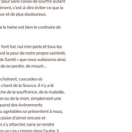
ir peur sans cesse de souffrir autant
iment, c’est-à-dire éviter ce que la
oux et de plus douloureux.
 la haine est bien le contraire de
font fuir, nul n’en parle et tous les
est la peur de notre propre sainteté,
de Santé » que nous subissons ainsi,
, de se perdre, de mourir…
nchaînent, cascades où
 chant de la Source. Il n’y a là
e de la souffrance, de la maladie,
on ou de la mort, simplement une
 quand des évènements
u agréables se présentent à nous,
casion d’aimer encore et
 s’y attacher, sans se rendre
s un cas comme dans l’autre, il