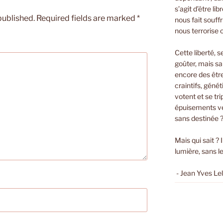
s’agit d’être li
published.
Required fields are marked
*
nous fait souffri
nous terrorise 
Cette liberté, s
goûter, mais sa
encore des êtr
craintifs, géné
votent et se t
épuisements ver
sans destinée 
Mais qui sait ? 
lumière, sans le
- Jean Yves Le