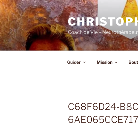
Skip
to
CHRISTOP
content
Coach de Vie – Neurothérapeut
Guider
Mission
Bout
C68F6D24-B8C
6AE065CCE71