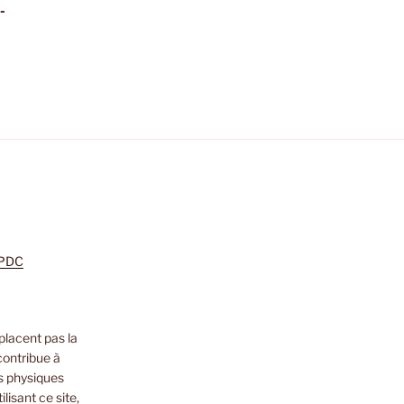
-
m
zon
nkedIn
PDC
placent pas la
contribue à
s physiques
lisant ce site,