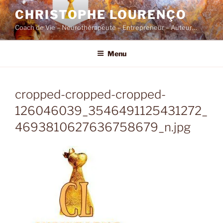
Skip
CHRISTOPHE LOURENÇO
to
Coach de Vie – Neurothérapeute – Entrepreneur – Auteur…
content
Menu
cropped-cropped-cropped-
126046039_3546491125431272_
4693810627636758679_n.jpg