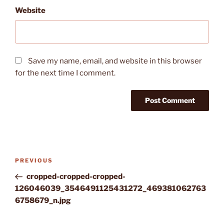
Website
Save my name, email, and website in this browser
for the next time I comment.
Post
Previous
PREVIOUS
navigation
Post
cropped-cropped-cropped-
126046039_3546491125431272_469381062763
6758679_n.jpg