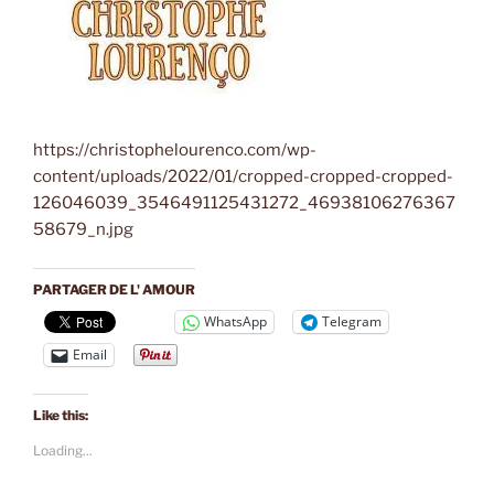
https://christophelourenco.com/wp-
content/uploads/2022/01/cropped-cropped-cropped-
126046039_3546491125431272_46938106276367
58679_n.jpg
PARTAGER DE L' AMOUR
WhatsApp
Telegram
Email
Like this:
Loading...