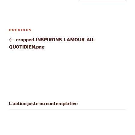
Post
Previous
PREVIOUS
navigation
Post
cropped-INSPIRONS-LAMOUR-AU-
QU0TIDIEN.png
L’action juste ou contemplative