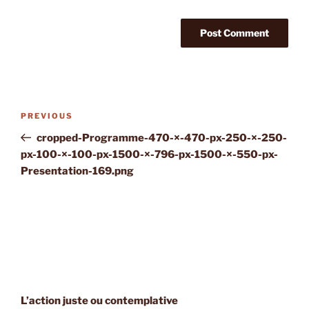
Post
Previous
PREVIOUS
navigation
Post
cropped-Programme-470-×-470-px-250-×-250-
px-100-×-100-px-1500-×-796-px-1500-×-550-px-
Presentation-169.png
L’action juste ou contemplative