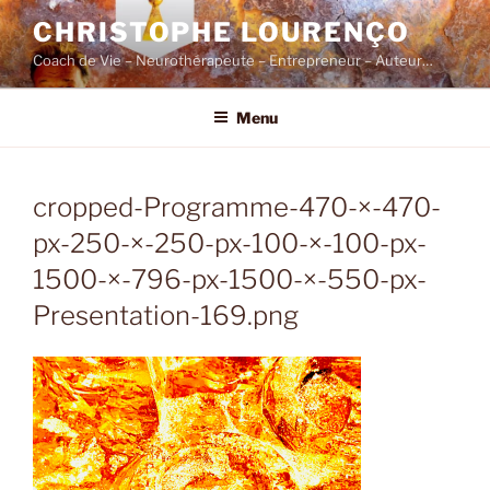
Skip
CHRISTOPHE LOURENÇO
to
Coach de Vie – Neurothérapeute – Entrepreneur – Auteur…
content
Menu
cropped-Programme-470-×-470-
px-250-×-250-px-100-×-100-px-
1500-×-796-px-1500-×-550-px-
Presentation-169.png