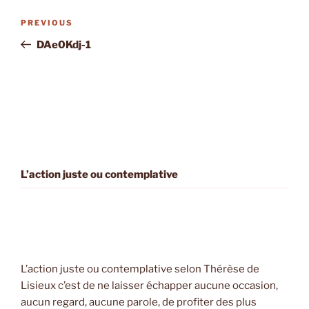
Post
Previous
PREVIOUS
navigation
Post
DAe0Kdj-1
L’action juste ou contemplative
L’action juste ou contemplative selon Thérèse de
Lisieux c’est de ne laisser échapper aucune occasion,
aucun regard, aucune parole, de profiter des plus