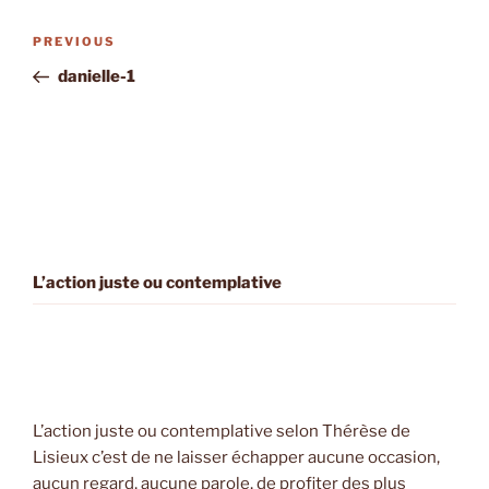
Post
Previous
PREVIOUS
navigation
Post
danielle-1
L’action juste ou contemplative
L’action juste ou contemplative selon Thérèse de
Lisieux c’est de ne laisser échapper aucune occasion,
aucun regard, aucune parole, de profiter des plus