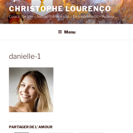
Skip
CHRISTOPHE LOURENÇO
to
Coach de Vie – Neurothérapeute – Entrepreneur – Auteur…
content
Menu
danielle-1
PARTAGER DE L' AMOUR