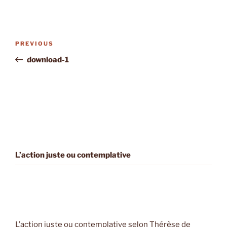
Post
Previous
PREVIOUS
navigation
Post
download-1
L’action juste ou contemplative
L’action juste ou contemplative selon Thérèse de