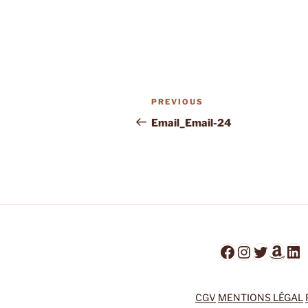
Post
Previous
PREVIOUS
navigation
Post
Email_Email-24
Facebook
Instagra
Twitter
Ama
Li
CGV
MENTIONS LÉGAL