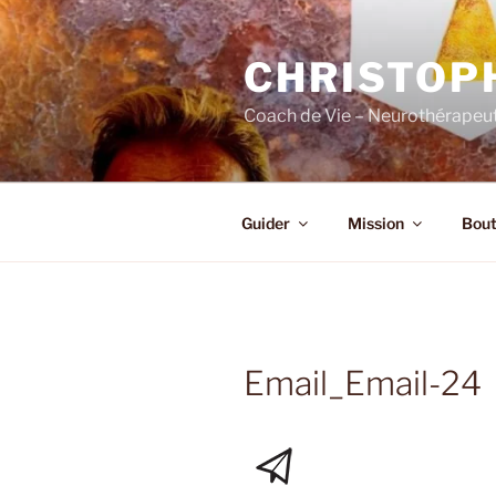
Skip
to
CHRISTOP
content
Coach de Vie – Neurothérapeut
Guider
Mission
Bout
Email_Email-24