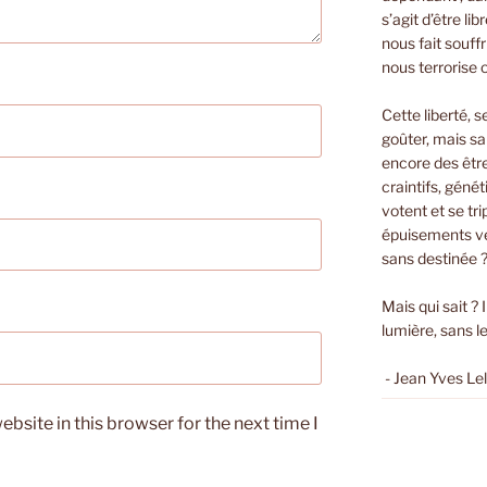
s’agit d’être li
nous fait souffri
nous terrorise 
Cette liberté, s
goûter, mais sa
encore des êtr
craintifs, géné
votent et se t
épuisements ver
sans destinée 
Mais qui sait ? 
lumière, sans le
- Jean Yves Le
bsite in this browser for the next time I