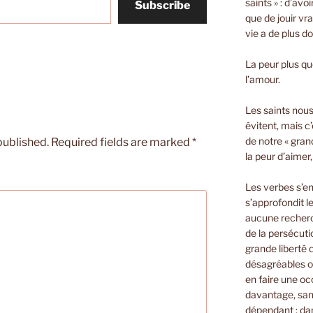
saints » : d’avo
Subscribe
que de jouir vra
vie a de plus d
La peur plus que
l’amour.
Les saints nous 
évitent, mais c’
de notre « gran
published.
Required fields are marked
*
la peur d’aimer
Les verbes s’e
s’approfondit le
aucune recherch
de la persécuti
grande liberté
désagréables o
en faire une oc
davantage, sans
dépendant ; dan