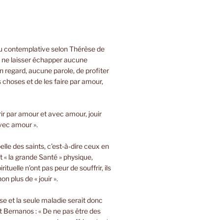
ou contemplative selon Thérèse de
e ne laisser échapper aucune
 regard, aucune parole, de profiter
s choses et de les faire par amour,
rir par amour et avec amour, jouir
vec amour ».
lle des saints, c’est-à-dire ceux en
t « la grande Santé » physique,
rituelle n’ont pas peur de souffrir, ils
on plus de « jouir ».
sse et la seule maladie serait donc
 Bernanos : « De ne pas être des