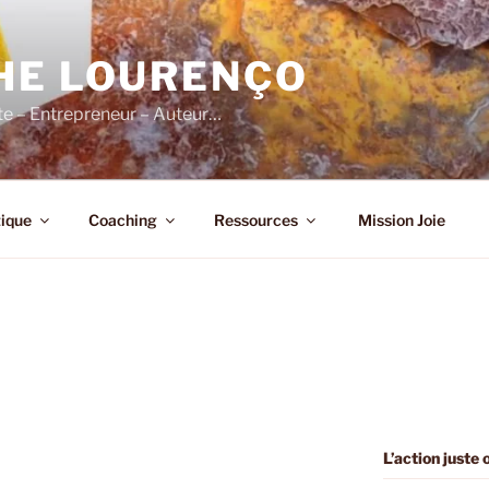
HE LOURENÇO
e – Entrepreneur – Auteur…
ique
Coaching
Ressources
Mission Joie
L’action juste