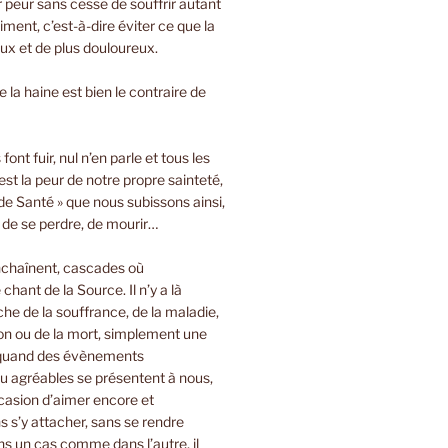
ir peur sans cesse de souffrir autant
iment, c’est-à-dire éviter ce que la
oux et de plus douloureux.
 la haine est bien le contraire de
font fuir, nul n’en parle et tous les
est la peur de notre propre sainteté,
de Santé » que nous subissons ainsi,
, de se perdre, de mourir…
nchaînent, cascades où
 chant de la Source. Il n’y a là
e de la souffrance, de la maladie,
on ou de la mort, simplement une
 quand des évènements
u agréables se présentent à nous,
casion d’aimer encore et
 s’y attacher, sans se rendre
s un cas comme dans l’autre, il