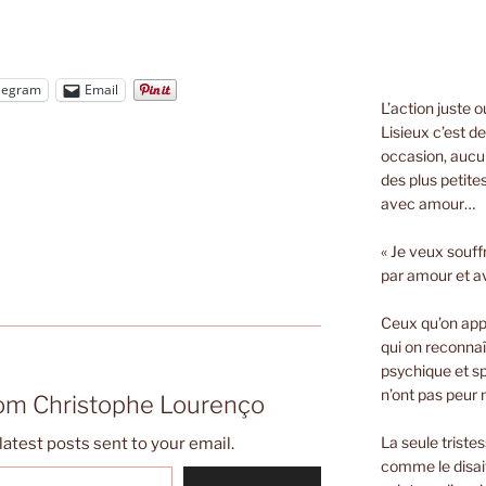
legram
Email
L’action juste 
Lisieux c’est d
occasion, aucun
des plus petite
avec amour…
« Je veux souff
par amour et a
Ceux qu’on appe
qui on reconnaî
psychique et spi
n’ont pas peur n
rom Christophe Lourenço
La seule triste
latest posts sent to your email.
comme le disait