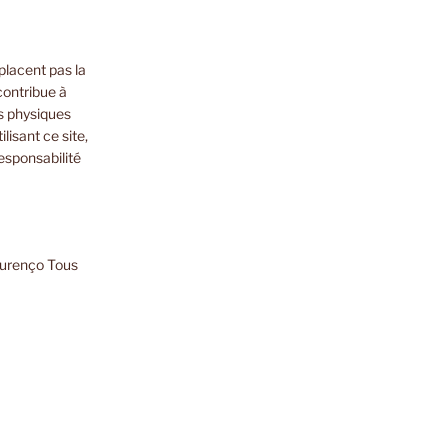
placent pas la
contribue à
s physiques
lisant ce site,
esponsabilité
ourenço Tous