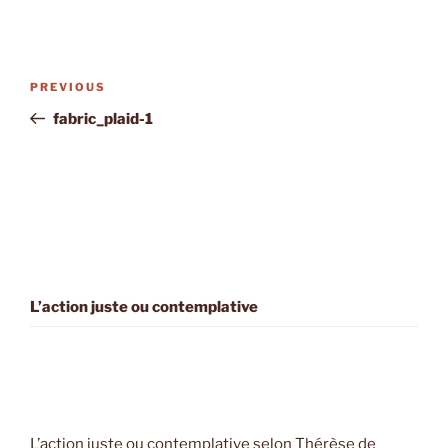
Post
Previous
PREVIOUS
navigation
Post
fabric_plaid-1
L’action juste ou contemplative
L’action juste ou contemplative selon Thérèse de