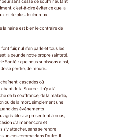
ir peur sans cesse de souffrir autant
iment, c’est-à-dire éviter ce que la
oux et de plus douloureux.
 la haine est bien le contraire de
font fuir, nul n’en parle et tous les
est la peur de notre propre sainteté,
de Santé » que nous subissons ainsi,
, de se perdre, de mourir…
nchaînent, cascades où
 chant de la Source. Il n’y a là
e de la souffrance, de la maladie,
on ou de la mort, simplement une
 quand des évènements
u agréables se présentent à nous,
casion d’aimer encore et
 s’y attacher, sans se rendre
s un cas comme dans l’autre, il