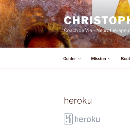
Skip
to
CHRISTOP
content
Coach de Vie – Neurothérapeut
Guider
Mission
Bout
heroku