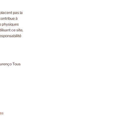
placent pas la
contribue à
s physiques
lisant ce site,
esponsabilité
ourenço Tous
ss