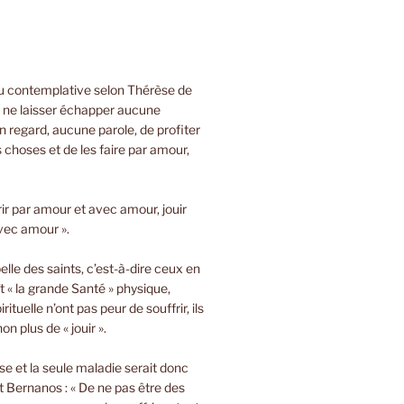
ou contemplative selon Thérèse de
e ne laisser échapper aucune
 regard, aucune parole, de profiter
s choses et de les faire par amour,
rir par amour et avec amour, jouir
vec amour ».
lle des saints, c’est-à-dire ceux en
t « la grande Santé » physique,
rituelle n’ont pas peur de souffrir, ils
on plus de « jouir ».
sse et la seule maladie serait donc
 Bernanos : « De ne pas être des