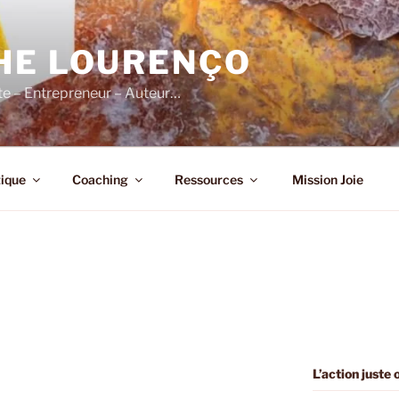
HE LOURENÇO
e – Entrepreneur – Auteur…
ique
Coaching
Ressources
Mission Joie
L’action juste