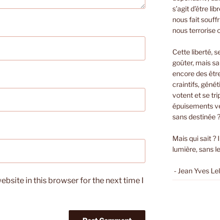
s’agit d’être li
nous fait souffri
nous terrorise 
Cette liberté, s
goûter, mais sa
encore des êtr
craintifs, géné
votent et se t
épuisements ver
sans destinée 
Mais qui sait ? 
lumière, sans le
- Jean Yves Le
bsite in this browser for the next time I