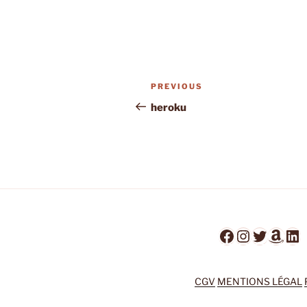
Post
Previous
PREVIOUS
navigation
Post
heroku
Facebook
Instagra
Twitter
Ama
Li
CGV
MENTIONS LÉGAL