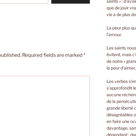
saints » : d’avo
que de jouir vra
vie a de plus d
La peur plus que
l’amour.
Les saints nous 
évitent, mais c’
published.
Required fields are marked
*
de notre « gran
la peur d’aimer
Les verbes s’e
s’approfondit le
aucune recherch
de la persécuti
grande liberté
désagréables o
en faire une oc
davantage, sans
dépendant ; dan