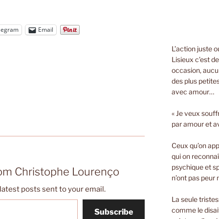
legram
Email
L’action juste 
Lisieux c’est d
occasion, aucun
des plus petite
avec amour…
« Je veux souff
par amour et a
Ceux qu’on appe
qui on reconnaî
psychique et spi
rom Christophe Lourenço
n’ont pas peur n
latest posts sent to your email.
La seule triste
comme le disait
Subscribe