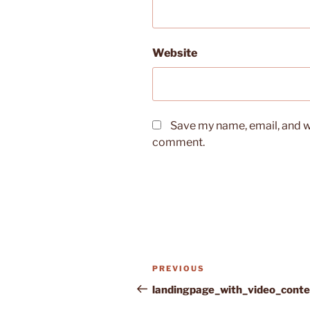
Website
Save my name, email, and we
comment.
Post
Previous
PREVIOUS
navigation
Post
landingpage_with_video_conte