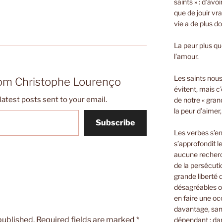
saints » : d’avo
que de jouir vra
vie a de plus d
La peur plus que
l’amour.
Les saints nous 
rom Christophe Lourenço
évitent, mais c’
latest posts sent to your email.
de notre « gran
la peur d’aimer
Subscribe
Les verbes s’e
s’approfondit le
aucune recherch
de la persécuti
grande liberté
désagréables o
en faire une oc
davantage, sans
published.
Required fields are marked
*
dépendant ; dan