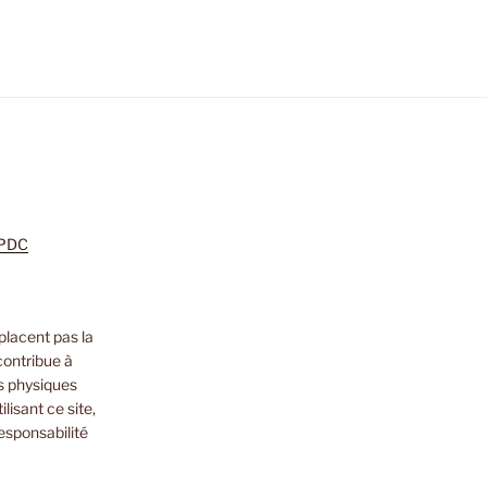
m
zon
nkedIn
PDC
placent pas la
contribue à
s physiques
lisant ce site,
esponsabilité