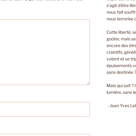
s’agit d’être li
nous fait souffri
nous terrorise 
Cette liberté, s
goûter, mais sa
encore des êtr
craintifs, géné
votent et se t
épuisements ver
sans destinée 
Mais qui sait ? 
lumière, sans le
- Jean Yves Le