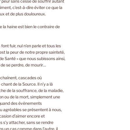
ir peur sans cesse de souffrir autant
iment, c’est-à-dire éviter ce que la
oux et de plus douloureux.
 la haine est bien le contraire de
font fuir, nul n’en parle et tous les
est la peur de notre propre sainteté,
de Santé » que nous subissons ainsi,
, de se perdre, de mourir…
nchaînent, cascades où
 chant de la Source. Il n’y a là
e de la souffrance, de la maladie,
on ou de la mort, simplement une
 quand des évènements
u agréables se présentent à nous,
casion d’aimer encore et
 s’y attacher, sans se rendre
s un cas comme dans l’autre, il