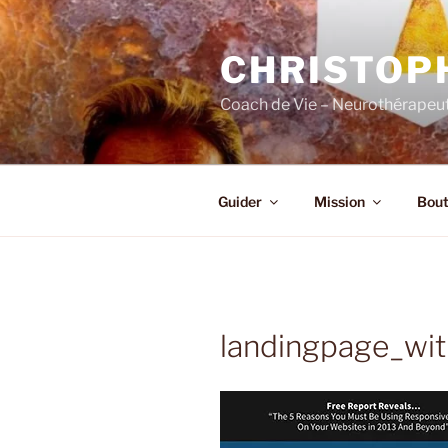
Skip
to
CHRISTOP
content
Coach de Vie – Neurothérapeut
Guider
Mission
Bout
landingpage_wit