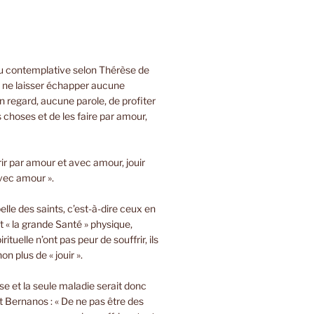
ou contemplative selon Thérèse de
e ne laisser échapper aucune
 regard, aucune parole, de profiter
s choses et de les faire par amour,
rir par amour et avec amour, jouir
vec amour ».
lle des saints, c’est-à-dire ceux en
t « la grande Santé » physique,
rituelle n’ont pas peur de souffrir, ils
on plus de « jouir ».
sse et la seule maladie serait donc
 Bernanos : « De ne pas être des