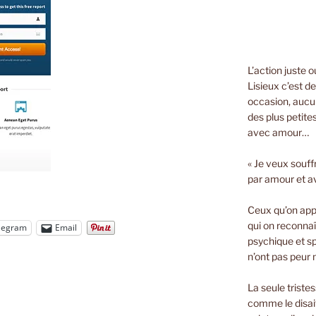
L’action juste 
Lisieux c’est d
occasion, aucun
des plus petite
avec amour…
« Je veux souff
par amour et a
Ceux qu’on appe
qui on reconnaî
legram
Email
psychique et spi
n’ont pas peur n
La seule triste
comme le disait