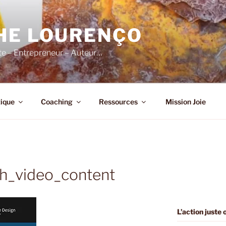
HE LOURENÇO
e – Entrepreneur – Auteur…
ique
Coaching
Ressources
Mission Joie
h_video_content
L’action juste