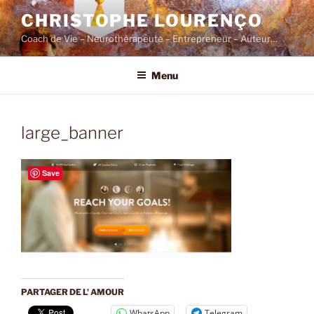
Skip
CHRISTOPHE LOURENÇO
to
Coach de Vie – Neurothérapeute – Entrepreneur – Auteur…
content
Menu
large_banner
Save
PARTAGER DE L' AMOUR
WhatsApp
Telegram