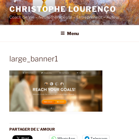
Skip
CHRISTOPHE LOURENÇO
to
Coach de Vie – Neurothérapeute – Entrepreneur – Auteur…
content
Menu
large_banner1
PARTAGER DE L' AMOUR
WhatsApp
Telegram