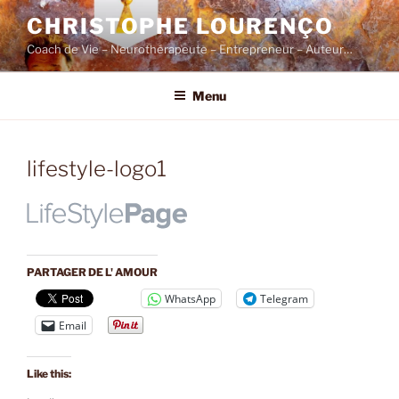
Skip
CHRISTOPHE LOURENÇO
to
Coach de Vie – Neurothérapeute – Entrepreneur – Auteur…
content
Menu
lifestyle-logo1
PARTAGER DE L' AMOUR
WhatsApp
Telegram
Email
Like this: