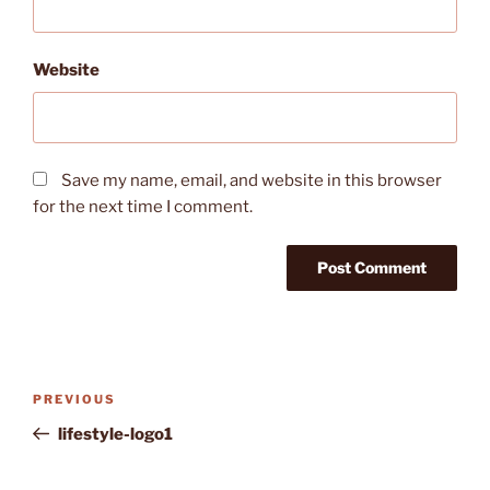
Website
Save my name, email, and website in this browser
for the next time I comment.
Post
Previous
PREVIOUS
navigation
Post
lifestyle-logo1