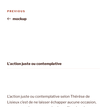
Post
Previous
PREVIOUS
navigation
Post
mockup
L’action juste ou contemplative
L’action juste ou contemplative selon Thérèse de
Lisieux c’est de ne laisser échapper aucune occasion,