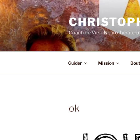
Skip
to
CHRISTOP
content
Coach de Vie – Neurothérapeut
Guider
Mission
Bout
ok