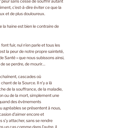
ir peur sans cesse de souffrir autant
iment, c’est-à-dire éviter ce que la
oux et de plus douloureux.
 la haine est bien le contraire de
font fuir, nul n’en parle et tous les
est la peur de notre propre sainteté,
de Santé » que nous subissons ainsi,
, de se perdre, de mourir…
nchaînent, cascades où
 chant de la Source. Il n’y a là
e de la souffrance, de la maladie,
on ou de la mort, simplement une
 quand des évènements
u agréables se présentent à nous,
casion d’aimer encore et
 s’y attacher, sans se rendre
s un cas comme dans l’autre, il