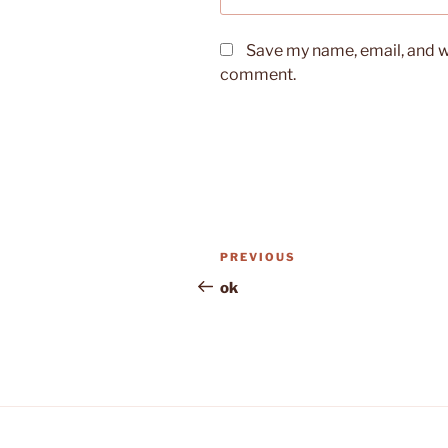
Save my name, email, and we
comment.
Post
Previous
PREVIOUS
navigation
Post
ok