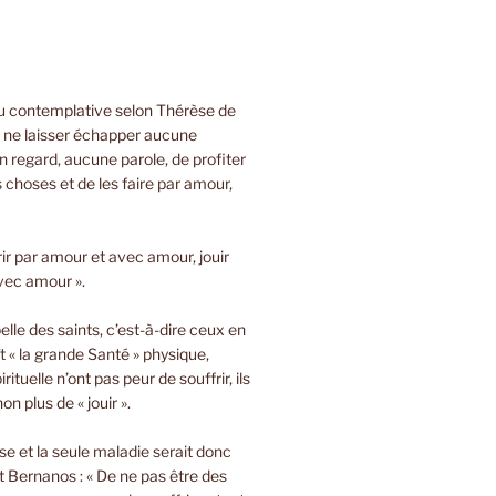
ou contemplative selon Thérèse de
e ne laisser échapper aucune
 regard, aucune parole, de profiter
s choses et de les faire par amour,
rir par amour et avec amour, jouir
vec amour ».
lle des saints, c’est-à-dire ceux en
t « la grande Santé » physique,
rituelle n’ont pas peur de souffrir, ils
on plus de « jouir ».
sse et la seule maladie serait donc
 Bernanos : « De ne pas être des