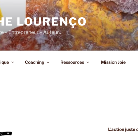
HE LOURENÇO
e – Entrepreneur – Auteur…
ique
Coaching
Ressources
Mission Joie
L’action juste