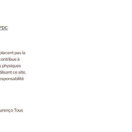
m
zon
nkedIn
PDC
placent pas la
contribue à
s physiques
lisant ce site,
esponsabilité
ourenço Tous