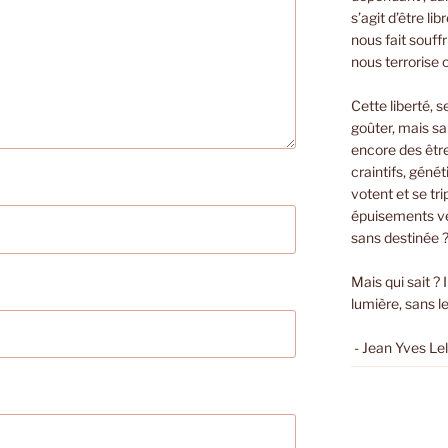
s’agit d’être li
nous fait souffri
nous terrorise 
Cette liberté, s
goûter, mais sa
encore des êtr
craintifs, géné
votent et se t
épuisements ver
sans destinée 
Mais qui sait ? 
lumière, sans le
- Jean Yves Le