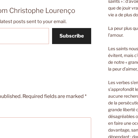
saints » : d’avo
que de jouir vra
rom Christophe Lourenço
vie a de plus d
latest posts sent to your email.
La peur plus que
l’amour.
Subscribe
Les saints nous 
évitent, mais c’
de notre « gran
la peur d’aimer
Les verbes s’e
s’approfondit le
aucune recherch
published.
Required fields are marked
*
de la persécuti
grande liberté
désagréables o
en faire une oc
davantage, sans
dépendant ; dan