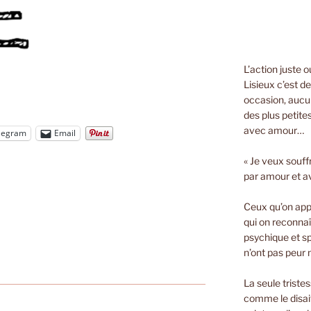
L’action juste 
Lisieux c’est d
occasion, aucun
des plus petite
avec amour…
legram
Email
« Je veux souff
par amour et a
Ceux qu’on appe
qui on reconnaî
psychique et spi
n’ont pas peur n
La seule triste
comme le disait