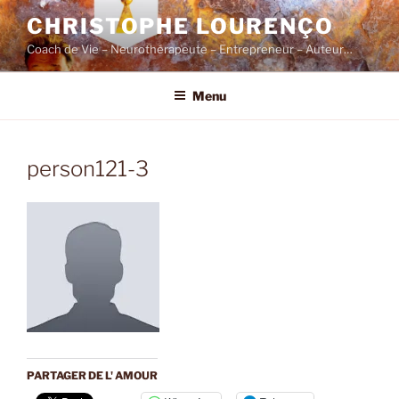
Skip
CHRISTOPHE LOURENÇO
to
Coach de Vie – Neurothérapeute – Entrepreneur – Auteur…
content
Menu
person121-3
PARTAGER DE L' AMOUR