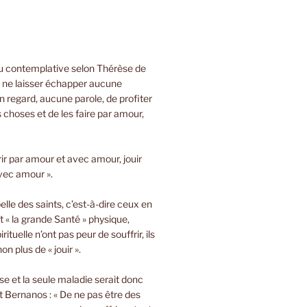
ou contemplative selon Thérèse de
e ne laisser échapper aucune
 regard, aucune parole, de profiter
s choses et de les faire par amour,
rir par amour et avec amour, jouir
vec amour ».
lle des saints, c’est-à-dire ceux en
t « la grande Santé » physique,
rituelle n’ont pas peur de souffrir, ils
on plus de « jouir ».
sse et la seule maladie serait donc
 Bernanos : « De ne pas être des