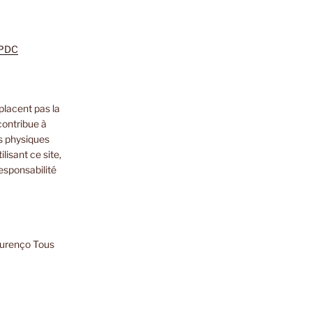
m
zon
nkedIn
PDC
placent pas la
contribue à
s physiques
lisant ce site,
esponsabilité
ourenço Tous