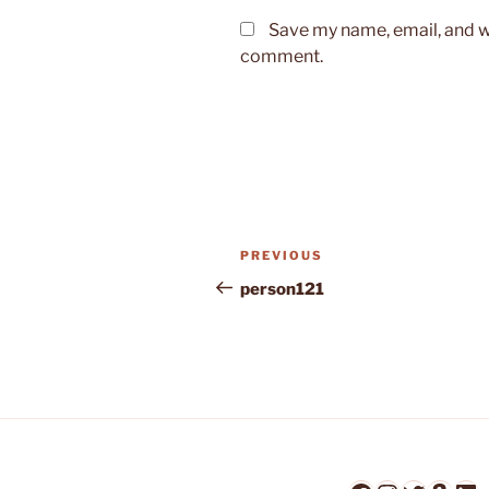
Save my name, email, and we
comment.
Post
Previous
PREVIOUS
navigation
Post
person121