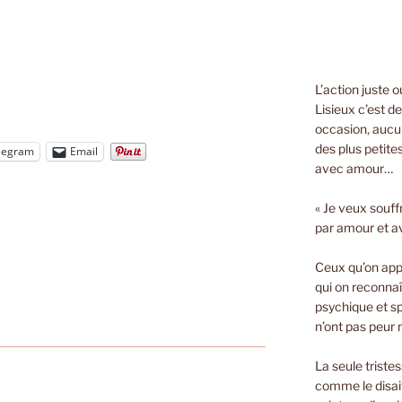
L’action juste 
Lisieux c’est d
occasion, aucun
des plus petite
legram
Email
avec amour…
« Je veux souff
par amour et a
Ceux qu’on appe
qui on reconnaî
psychique et spi
n’ont pas peur n
La seule triste
comme le disait