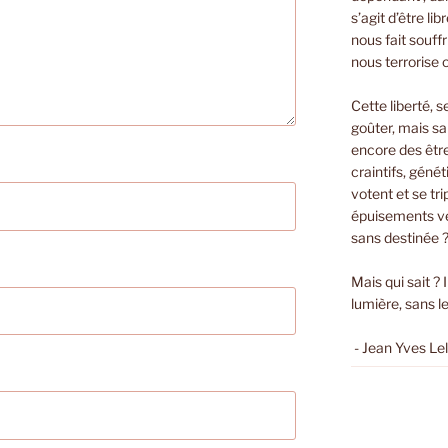
s’agit d’être li
nous fait souffri
nous terrorise 
Cette liberté, s
goûter, mais sa
encore des êtr
craintifs, géné
votent et se t
épuisements ver
sans destinée 
Mais qui sait ? 
lumière, sans le
- Jean Yves Le