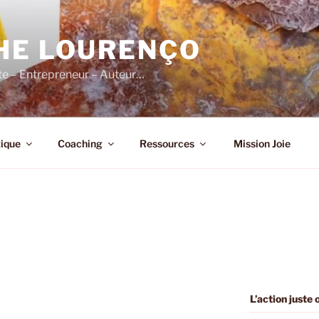
HE LOURENÇO
e – Entrepreneur – Auteur…
ique
Coaching
Ressources
Mission Joie
L’action juste