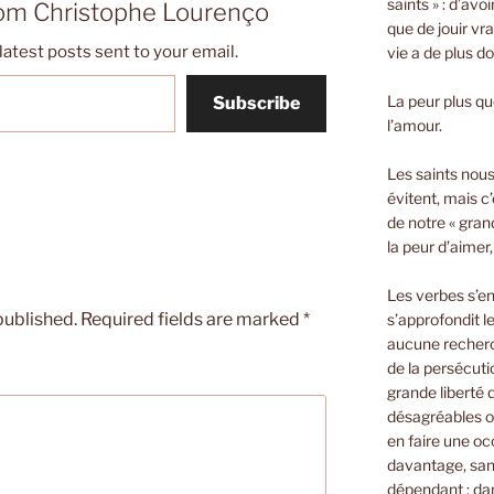
saints » : d’avo
rom Christophe Lourenço
que de jouir vra
latest posts sent to your email.
vie a de plus d
La peur plus que
Subscribe
l’amour.
Les saints nous 
évitent, mais c’
de notre « gran
la peur d’aimer
Les verbes s’e
published.
Required fields are marked
*
s’approfondit le
aucune recherch
de la persécuti
grande liberté
désagréables o
en faire une oc
davantage, sans
dépendant ; dan