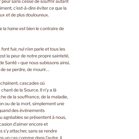
ir peur sans cesse de souffrir autant
iment, c’est-à-dire éviter ce que la
oux et de plus douloureux.
 la haine est bien le contraire de
font fuir, nul n’en parle et tous les
est la peur de notre propre sainteté,
de Santé » que nous subissons ainsi,
, de se perdre, de mourir…
nchaînent, cascades où
 chant de la Source. Il n’y a là
e de la souffrance, de la maladie,
on ou de la mort, simplement une
 quand des évènements
u agréables se présentent à nous,
casion d’aimer encore et
 s’y attacher, sans se rendre
s un cas comme dans l’autre, il