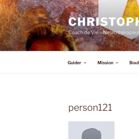
Skip
to
CHRISTOP
content
Coach de Vie – Neurothérapeut
Guider
Mission
Bout
person121