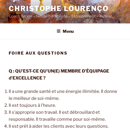
Skip
CHRISTOPHE LOURENÇO
to
Coach de Vie – Neurothérapeute – Entrepreneur – Auteur…
content
Menu
FOIRE AUX QUESTIONS
Q : QU’EST-CE QU’UN(E) MEMBRE D’ÉQUIPAGE
d’EXCELLENCE ?
Il a une grande santé et une énergie illimitée. Il donne
le meilleur de soi-même.
Il est toujours à l’heure.
Il s’approprie son travail. Il est débrouillard et
responsable. Il travaille comme pour soi-même.
Il est prêt à aider les clients avec leurs questions.