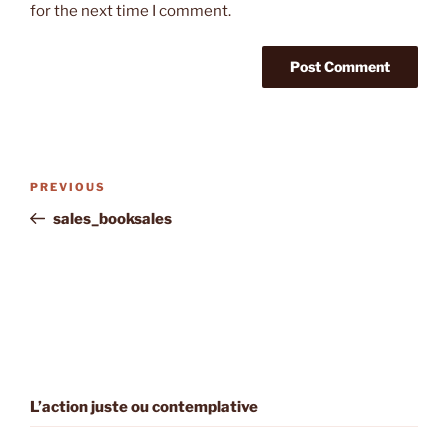
for the next time I comment.
Post
Previous
PREVIOUS
navigation
Post
sales_booksales
L’action juste ou contemplative