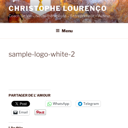
Skip
CHRISTOPHE LOURENÇO
to
Coach de Vie – Neurothérapeute – Entrepreneur – Auteur…
content
Menu
sample-logo-white-2
PARTAGER DE L' AMOUR
WhatsApp
Telegram
Email
Like this: