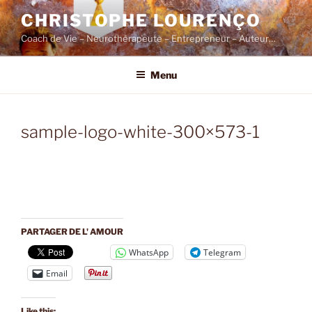
Skip
CHRISTOPHE LOURENÇO
to
Coach de Vie – Neurothérapeute – Entrepreneur – Auteur…
content
Menu
sample-logo-white-300×573-1
PARTAGER DE L' AMOUR
WhatsApp
Telegram
Email
Like this: