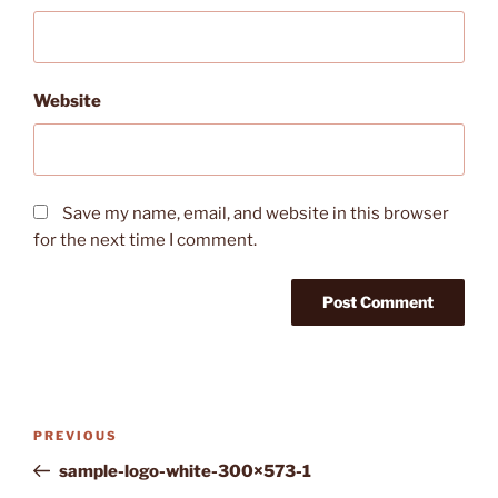
Website
Save my name, email, and website in this browser
for the next time I comment.
Post
Previous
PREVIOUS
navigation
Post
sample-logo-white-300×573-1