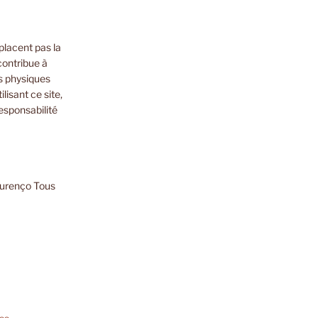
placent pas la
contribue à
s physiques
lisant ce site,
esponsabilité
ourenço Tous