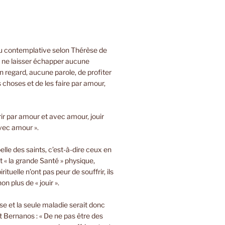
ou contemplative selon Thérèse de
e ne laisser échapper aucune
 regard, aucune parole, de profiter
s choses et de les faire par amour,
rir par amour et avec amour, jouir
vec amour ».
lle des saints, c’est-à-dire ceux en
t « la grande Santé » physique,
rituelle n’ont pas peur de souffrir, ils
on plus de « jouir ».
sse et la seule maladie serait donc
 Bernanos : « De ne pas être des