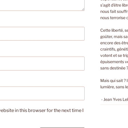
s’agit d’être li
nous fait souffri
nous terrorise 
Cette liberté, s
goûter, mais sa
encore des êtr
craintifs, géné
votent et se t
épuisements ver
sans destinée 
Mais qui sait ? 
lumière, sans le
- Jean Yves Le
bsite in this browser for the next time I