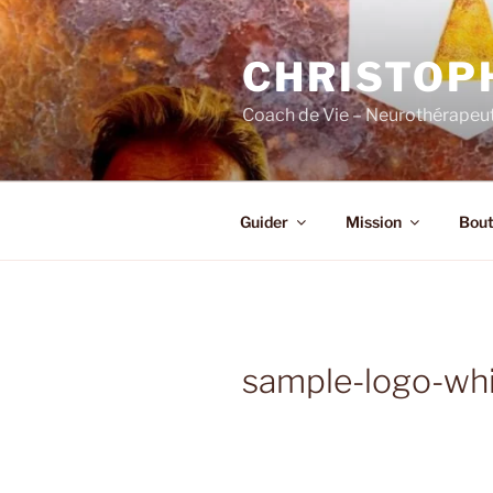
Skip
to
CHRISTOP
content
Coach de Vie – Neurothérapeut
Guider
Mission
Bout
sample-logo-wh