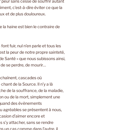
ir peur sans cesse de souffrir autant
iment, c’est-à-dire éviter ce que la
oux et de plus douloureux.
 la haine est bien le contraire de
font fuir, nul n’en parle et tous les
est la peur de notre propre sainteté,
de Santé » que nous subissons ainsi,
, de se perdre, de mourir…
nchaînent, cascades où
 chant de la Source. Il n’y a là
e de la souffrance, de la maladie,
on ou de la mort, simplement une
 quand des évènements
u agréables se présentent à nous,
casion d’aimer encore et
 s’y attacher, sans se rendre
s un cas comme dans l’autre, il