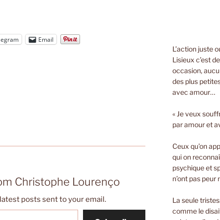
legram
Email
L’action juste 
Lisieux c’est d
occasion, aucun
des plus petite
avec amour…
« Je veux souff
par amour et a
Ceux qu’on appe
qui on reconnaî
psychique et spi
n’ont pas peur n
rom Christophe Lourenço
latest posts sent to your email.
La seule triste
comme le disait