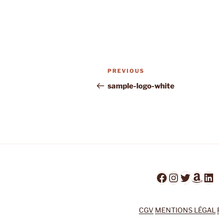
Post
Previous
PREVIOUS
navigation
Post
sample-logo-white
Facebook
Instagra
Twitter
Ama
Li
CGV
MENTIONS LÉGAL