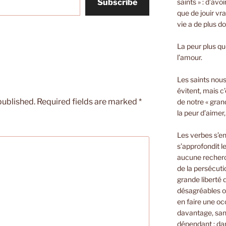
saints » : d’avo
Subscribe
que de jouir vra
vie a de plus d
La peur plus que
l’amour.
Les saints nous 
évitent, mais c’
published.
Required fields are marked
*
de notre « gran
la peur d’aimer
Les verbes s’e
s’approfondit le
aucune recherch
de la persécuti
grande liberté
désagréables o
en faire une oc
davantage, sans
dépendant ; dan