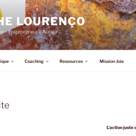
HE LOURENÇO
e – Entrepreneur – Auteur…
ique
Coaching
Ressources
Mission Joie
ite
L’action juste