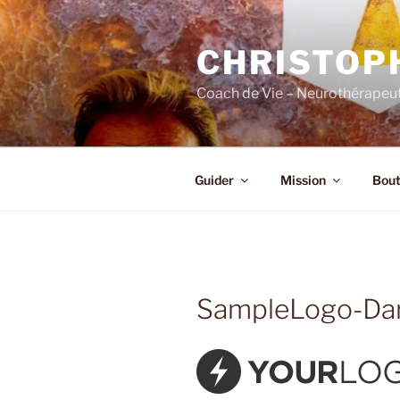
Skip
to
CHRISTOP
content
Coach de Vie – Neurothérapeut
Guider
Mission
Bout
SampleLogo-Da