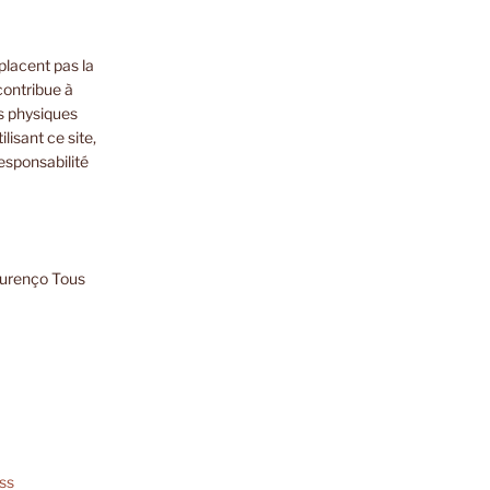
placent pas la
contribue à
s physiques
lisant ce site,
esponsabilité
ourenço Tous
ss