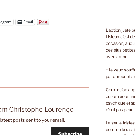
legram
Email
L’action juste 
Lisieux c’est d
occasion, aucun
des plus petite
avec amour…
« Je veux souff
par amour et a
Ceux qu’on appe
qui on reconnaî
psychique et spi
rom Christophe Lourenço
n’ont pas peur n
latest posts sent to your email.
La seule triste
comme le disait
Subscribe