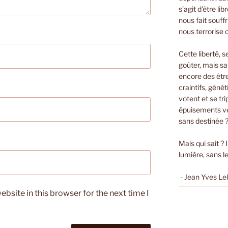
s’agit d’être li
nous fait souffri
nous terrorise 
Cette liberté, s
goûter, mais sa
encore des êtr
craintifs, géné
votent et se t
épuisements ver
sans destinée 
Mais qui sait ? 
lumière, sans le
- Jean Yves Le
bsite in this browser for the next time I