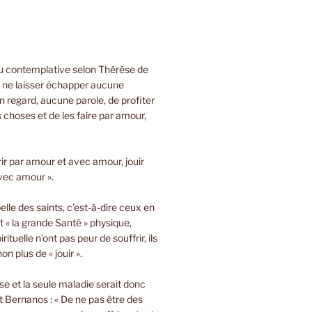
ou contemplative selon Thérèse de
e ne laisser échapper aucune
 regard, aucune parole, de profiter
s choses et de les faire par amour,
rir par amour et avec amour, jouir
vec amour ».
lle des saints, c’est-à-dire ceux en
t « la grande Santé » physique,
rituelle n’ont pas peur de souffrir, ils
on plus de « jouir ».
sse et la seule maladie serait donc
 Bernanos : « De ne pas être des