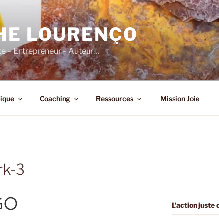
HE LOURENÇO
e – Entrepreneur – Auteur…
ique
Coaching
Ressources
Mission Joie
rk-3
L’action juste