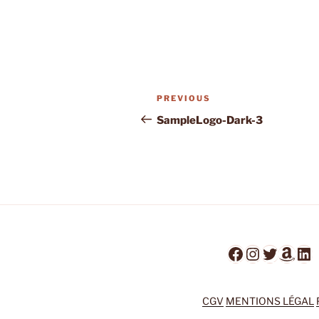
Post
Previous
PREVIOUS
navigation
Post
SampleLogo-Dark-3
Facebook
Instagra
Twitter
Ama
Li
CGV
MENTIONS LÉGAL