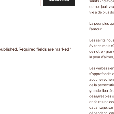
saints » : d’avo
que de jouir vra
vie a de plus d
La peur plus que
l’amour.
Les saints nous 
évitent, mais c’
published.
Required fields are marked
*
de notre « gran
la peur d’aimer
Les verbes s’e
s’approfondit le
aucune recherch
de la persécuti
grande liberté
désagréables o
en faire une oc
davantage, sans
dépendant ; dan