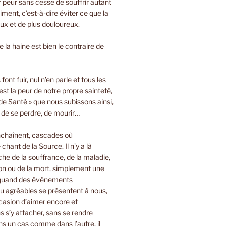
ir peur sans cesse de souffrir autant
iment, c’est-à-dire éviter ce que la
oux et de plus douloureux.
 la haine est bien le contraire de
font fuir, nul n’en parle et tous les
est la peur de notre propre sainteté,
de Santé » que nous subissons ainsi,
, de se perdre, de mourir…
nchaînent, cascades où
 chant de la Source. Il n’y a là
e de la souffrance, de la maladie,
on ou de la mort, simplement une
 quand des évènements
u agréables se présentent à nous,
casion d’aimer encore et
 s’y attacher, sans se rendre
s un cas comme dans l’autre, il