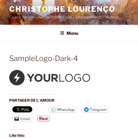
Skip
CHRISTOPHE LOURENÇO
to
Coach de Vie – Neurothérapeute – Entrepreneur – Auteur…
content
Menu
SampleLogo-Dark-4
PARTAGER DE L' AMOUR
WhatsApp
Telegram
Email
Like this: