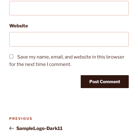
Website
Save my name, email, and website in this browser
for the next time I comment.
Post
Previous
PREVIOUS
navigation
Post
SampleLogo-Dark11