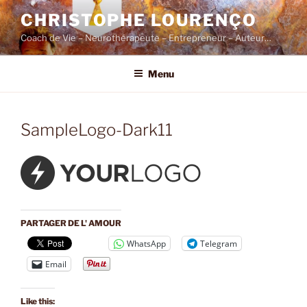
Skip
CHRISTOPHE LOURENÇO
to
Coach de Vie – Neurothérapeute – Entrepreneur – Auteur…
content
Menu
SampleLogo-Dark11
PARTAGER DE L' AMOUR
WhatsApp
Telegram
Email
Like this: