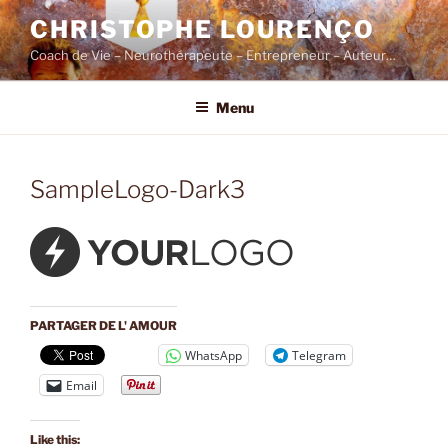
Skip
CHRISTOPHE LOURENÇO
to
Coach de Vie – Neurothérapeute – Entrepreneur – Auteur…
content
Menu
SampleLogo-Dark3
PARTAGER DE L' AMOUR
WhatsApp
Telegram
Email
Like this: