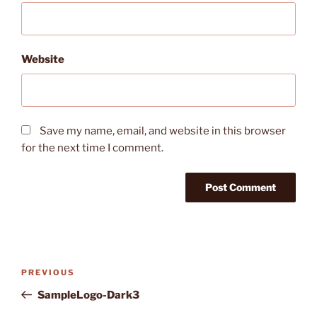
Website
Save my name, email, and website in this browser
for the next time I comment.
Post
Previous
PREVIOUS
navigation
Post
SampleLogo-Dark3