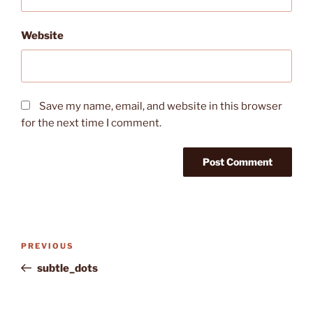
Website
Save my name, email, and website in this browser
for the next time I comment.
Post
Previous
PREVIOUS
navigation
Post
subtle_dots