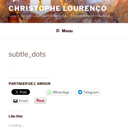
Skip
CHRISTOPHE LOURENÇO
to
Coach de Vie – Neurothérapeute – Entrepreneur – Auteur…
content
Menu
subtle_dots
PARTAGER DE L' AMOUR
WhatsApp
Telegram
Email
Like this:
Loading...