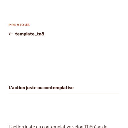
Post
Previous
PREVIOUS
navigation
Post
template_tn8
L’action juste ou contemplative
L’action juste ou contemplative selon Thérèse de