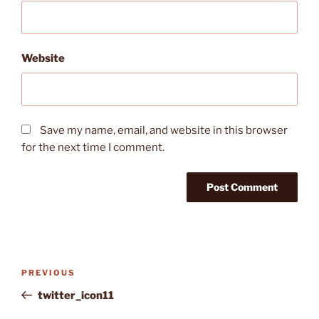
Website
Save my name, email, and website in this browser
for the next time I comment.
Post
Previous
PREVIOUS
navigation
Post
twitter_icon11