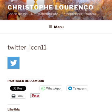
Skip
CHRISTOPHE LOURENÇO
to
Coach de Vie – Neurothérapeute – Entrepreneur – Auteur…
content
Menu
twitter_icon11
PARTAGER DE L' AMOUR
WhatsApp
Telegram
Email
Like this: