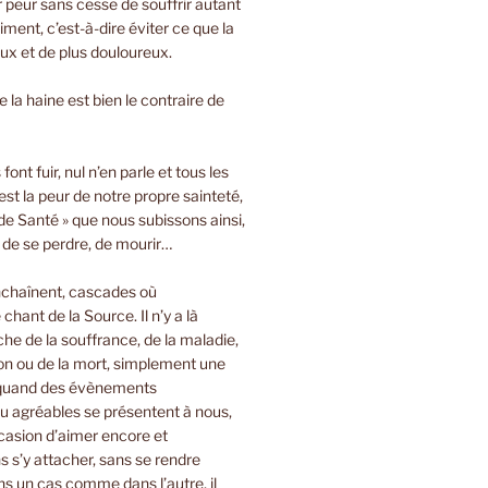
ir peur sans cesse de souffrir autant
iment, c’est-à-dire éviter ce que la
oux et de plus douloureux.
 la haine est bien le contraire de
font fuir, nul n’en parle et tous les
est la peur de notre propre sainteté,
de Santé » que nous subissons ainsi,
, de se perdre, de mourir…
nchaînent, cascades où
 chant de la Source. Il n’y a là
e de la souffrance, de la maladie,
on ou de la mort, simplement une
 quand des évènements
u agréables se présentent à nous,
casion d’aimer encore et
 s’y attacher, sans se rendre
s un cas comme dans l’autre, il