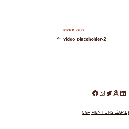
Post
Previous
PREVIOUS
navigation
Post
video_placeholder-2
Facebook
Instagra
Twitter
Ama
Li
CGV
MENTIONS LÉGAL