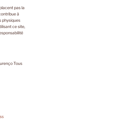
placent pas la
contribue à
s physiques
lisant ce site,
esponsabilité
ourenço Tous
ss