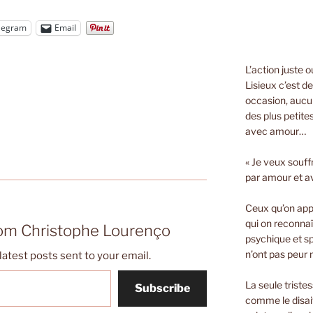
legram
Email
L’action juste 
Lisieux c’est d
occasion, aucun
des plus petite
avec amour…
« Je veux souff
par amour et a
Ceux qu’on appe
qui on reconnaî
rom Christophe Lourenço
psychique et spi
n’ont pas peur n
latest posts sent to your email.
La seule triste
Subscribe
comme le disait