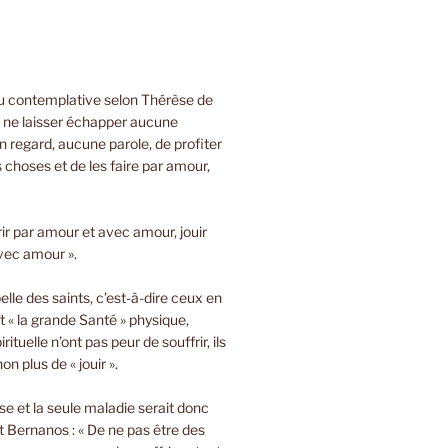
ou contemplative selon Thérèse de
e ne laisser échapper aucune
 regard, aucune parole, de profiter
s choses et de les faire par amour,
rir par amour et avec amour, jouir
vec amour ».
lle des saints, c’est-à-dire ceux en
t « la grande Santé » physique,
rituelle n’ont pas peur de souffrir, ils
on plus de « jouir ».
sse et la seule maladie serait donc
 Bernanos : « De ne pas être des