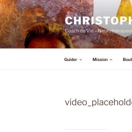
Skip
to
CHRISTOP
content
Coach de Vie – Neurothérapeut
Guider
Mission
Bout
video_placehold