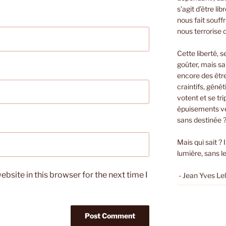
s’agit d’être li
nous fait souffri
nous terrorise 
Cette liberté, s
goûter, mais sa
encore des êtr
craintifs, géné
votent et se t
épuisements ver
sans destinée 
Mais qui sait ? 
lumière, sans le
bsite in this browser for the next time I
- Jean Yves Le