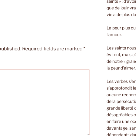
saints » : d’avo
que de jouir vra
vie a de plus d
La peur plus que
l’amour.
Les saints nous 
published.
Required fields are marked
*
évitent, mais c’
de notre « gran
la peur d’aimer
Les verbes s’e
s’approfondit le
aucune recherch
de la persécuti
grande liberté
désagréables o
en faire une oc
davantage, sans
dépendant ; dan