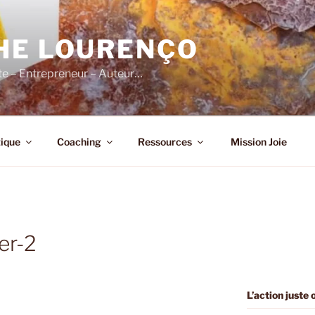
HE LOURENÇO
e – Entrepreneur – Auteur…
ique
Coaching
Ressources
Mission Joie
er-2
L’action juste