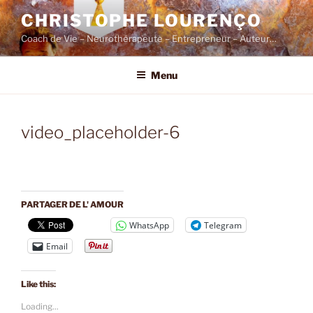
Skip
CHRISTOPHE LOURENÇO
to
Coach de Vie – Neurothérapeute – Entrepreneur – Auteur…
content
Menu
video_placeholder-6
PARTAGER DE L' AMOUR
WhatsApp
Telegram
Email
Like this:
Loading...