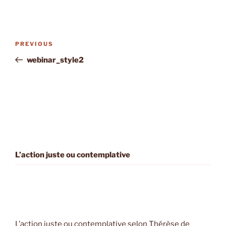
Post
Previous
PREVIOUS
navigation
Post
webinar_style2
L’action juste ou contemplative
L’action juste ou contemplative selon Thérèse de