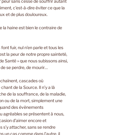
ir peur sans cesse de souffrir autant
iment, c’est-à-dire éviter ce que la
oux et de plus douloureux.
 la haine est bien le contraire de
font fuir, nul n’en parle et tous les
est la peur de notre propre sainteté,
de Santé » que nous subissons ainsi,
, de se perdre, de mourir…
nchaînent, cascades où
 chant de la Source. Il n’y a là
e de la souffrance, de la maladie,
on ou de la mort, simplement une
 quand des évènements
u agréables se présentent à nous,
casion d’aimer encore et
 s’y attacher, sans se rendre
s un cas comme dans l’autre, il