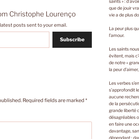
saints » : d’avo
que de jouir vra
rom Christophe Lourenço
vie a de plus d
latest posts sent to your email.
La peur plus que
l’amour.
Subscribe
Les saints nous 
évitent, mais c’
de notre « gran
la peur d’aimer
Les verbes s’e
s’approfondit le
aucune recherch
published.
Required fields are marked
*
de la persécuti
grande liberté
désagréables o
en faire une oc
davantage, sans
dépendant ; dan