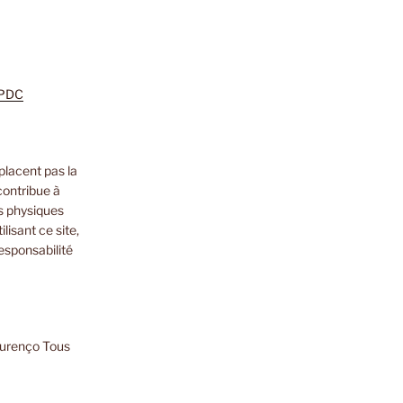
m
zon
nkedIn
PDC
placent pas la
contribue à
s physiques
lisant ce site,
esponsabilité
ourenço Tous