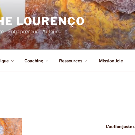
HE LOURENÇO
e – Entrepreneur – Auteur…
ique
Coaching
Ressources
Mission Joie
L’action juste