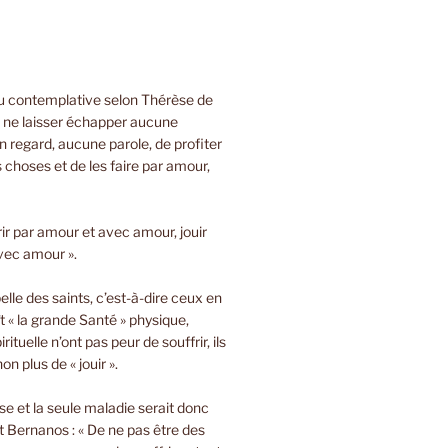
ou contemplative selon Thérèse de
e ne laisser échapper aucune
 regard, aucune parole, de profiter
s choses et de les faire par amour,
rir par amour et avec amour, jouir
vec amour ».
lle des saints, c’est-à-dire ceux en
t « la grande Santé » physique,
rituelle n’ont pas peur de souffrir, ils
on plus de « jouir ».
sse et la seule maladie serait donc
 Bernanos : « De ne pas être des