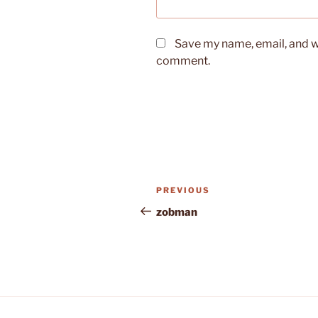
Save my name, email, and we
comment.
Post
Previous
PREVIOUS
navigation
Post
zobman