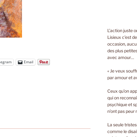
L’action juste 
Lisieux c’est d
occasion, aucun
des plus petite
avec amour…
legram
Email
« Je veux souff
par amour et a
Ceux qu’on appe
qui on reconnaî
psychique et spi
n’ont pas peur n
La seule triste
comme le disait