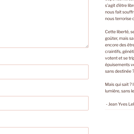
s’agit d’être li
nous fait souffri
nous terrorise 
Cette liberté, s
goûter, mais sa
encore des êtr
craintifs, géné
votent et se t
épuisements ver
sans destinée 
Mais qui sait ? 
lumière, sans le
- Jean Yves Le